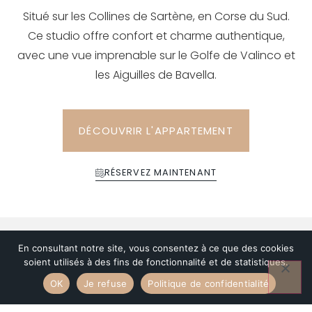
Situé sur les Collines de Sartène, en Corse du Sud.
Ce studio offre confort et charme authentique,
avec une vue imprenable sur le Golfe de Valinco et
les Aiguilles de Bavella.
DÉCOUVRIR L'APPARTEMENT
RÉSERVEZ MAINTENANT
En consultant notre site, vous consentez à ce que des cookies
ACTIVITÉS
soient utilisés à des fins de fonctionnalité et de statistiques.
OK
Je refuse
Politique de confidentialité
Un cadre