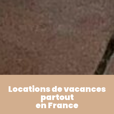
Locations de vacances
partout
Villa
en France
Coletta